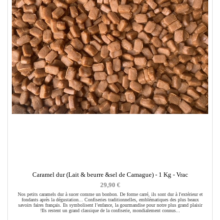
Caramel dur (Lait & beurre &sel de Camague) - 1 Kg - Vrac
29,90 €
Nos petits caramels dur à sucer comme un bonbon. De forme carré, ils sont dur à l'extérieur et
fondants après la dégustation... Confiseries traditionnelles, emblématiques des plus beaux
savoirs faires français. Ils symbolisent l’enfance, la gourmandise pour notre plus grand plaisir
!Ils restent un grand classique de la confiserie, mondialement connus...