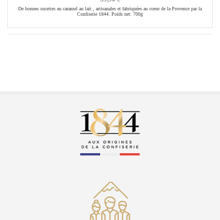
De bonnes sucettes au caramel au lait , artisanales et fabriquées au coeur de la Provence par la
Confiserie 1844. Poids net: 700g