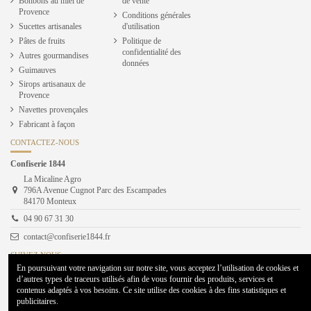
Bonbons au miel de
de vente
Provence
Conditions générales
Sucettes artisanales
d'utilisation
Pâtes de fruits
Politique de
confidentialité des
Autres gourmandises
données
Guimauves
Sirops artisanaux de
Provence
Navettes provençales
Fabricant à façon
CONTACTEZ-NOUS
Confiserie 1844
La Micaline Agro
796A Avenue Cugnot Parc des Escampades
84170 Monteux
04 90 67 31 30
contact@confiserie1844.fr
SUIVEZ NOUS
En poursuivant votre navigation sur notre site, vous acceptez l’utilisation de cookies et
d’autres types de traceurs utilisés afin de vous fournir des produits, services et
contenus adaptés à vos besoins. Ce site utilise des cookies à des fins statistiques et
publicitaires.